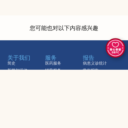
您可能也对以下内容感兴趣
关于我们
服务
报告
简史
医药服务
病患义诊统计
新闻与活动
辅导服务
常年报告
常见问题
社区服务
支持我们
地点
出版物
爱心奉献
我们的位置
《福田》
加入我们
联系我们
银禧纪念特刊
资料保护通告
金禧纪念特刊
玄奘西行民族器乐剧
节目册