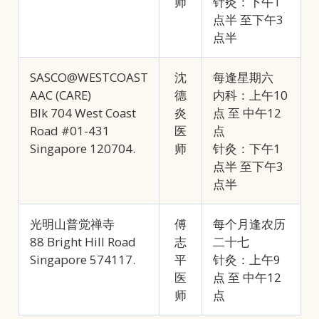
师
针灸：下午1
点半 至下午3
点半
SASCO@WESTCOAST
沈
每逢星期六
AAC (CARE)
德
内科：上午10
Blk 704 West Coast
炎
点 至 中午12
Road #01-431
医
点
Singapore 120704.
师
针灸：下午1
点半 至下午3
点半
光明山普觉禅寺
傅
每个月逢农历
88 Bright Hill Road
志
二十七
Singapore 574117.
平
针灸：上午9
医
点 至 中午12
师
点