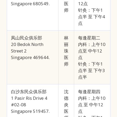
Singapore 680549.
医
12点
师
针灸：下午1
点半 至 下午4
点
凤山民众俱乐部
林
每逢星期二
20 Bedok North
丽
内科：上午10
Street 2
珠
点至 中午12
Singapore 469644.
医
点
师
针灸：下午1
点半 至 下午3
点半
白沙东民众俱乐部
沈
每逢星期四
1 Pasir Ris Drive 4
德
内科：上午10
#02-08
炎
点 至 中午12
Singapore 519457.
医
点