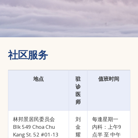
社区服务
地点
驻
值班时间
诊
医
师
林邦景居民委员会
刘
每逢星期一
Blk 549 Choa Chu
金
内科：上午9
Kang St. 52 #01-13
耀
点半 至 中午