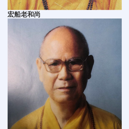
宏船老和尚