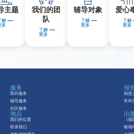
导主题
我们的团
辅导对象
爱心
队
了解
了解
了解
更多
更多
更多
了解
更多
服务
报
医药服务
病患
辅导服务
常年
社区服务
地点
出
我们的位置
《福
联系我们
银禧