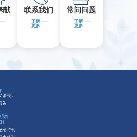
奉献
联系我们
常问问题
了解
了解
更多
更多
告
义诊统计
报告
版物
田》
纪念特刊