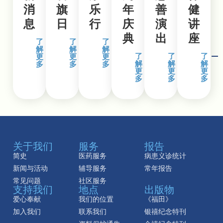
消
旗
乐
年
善
健
息
日
行
庆
演
讲
典
出
座
了
了
了
解
解
解
了
了
了
更
更
更
解
解
解
多
多
多
更
更
更
多
多
多
关于我们
服务
报告
简史
医药服务
病患义诊统计
新闻与活动
辅导服务
常年报告
常见问题
社区服务
支持我们
地点
出版物
爱心奉献
我们的位置
《福田》
加入我们
联系我们
银禧纪念特刊