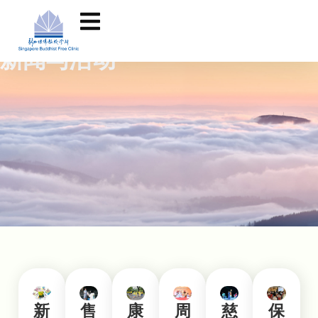
新闻与活动
新
售
康
周
慈
保